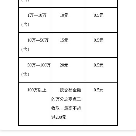
1
万—10万
10
元
0.5
元
（含）
10
万—50万
15
元
0.5
元
（含）
50
万—100万
20
元
0.5
元
（含）
100
万以上
按交易金额
0.5
元
的万分之零点二
收取，最高不超
过200元