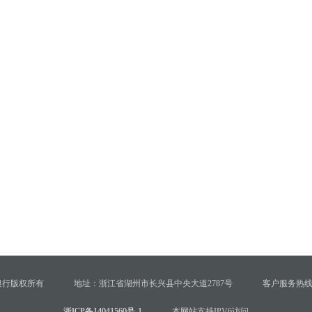
银行版权所有
地址：浙江省湖州市长兴县中央大道2787号
客户服务热线：4
浙ICP备14041560号-1
本网站支持IPV6访问