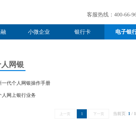
客服热线：400-66-96
金融
小微企业
银行卡
电子银
个人网银
新一代个人网银操作手册
个人网上银行业务
当前页:
1
/
1
上一页
1
下一页